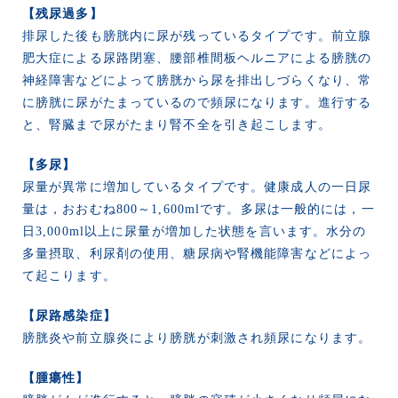
【残尿過多】
排尿した後も膀胱内に尿が残っているタイプです。前立腺
肥大症による尿路閉塞、腰部椎間板ヘルニアによる膀胱の
神経障害などによって膀胱から尿を排出しづらくなり、常
に膀胱に尿がたまっているので頻尿になります。進行する
と、腎臓まで尿がたまり腎不全を引き起こします。
【多尿】
尿量が異常に増加しているタイプです。健康成人の一日尿
量は，おおむね800～1,600mlです。多尿は一般的には，一
日3,000ml以上に尿量が増加した状態を言います。水分の
多量摂取、利尿剤の使用、糖尿病や腎機能障害などによっ
て起こります。
【尿路感染症】
膀胱炎や前立腺炎により膀胱が刺激され頻尿になります。
【腫瘍性】