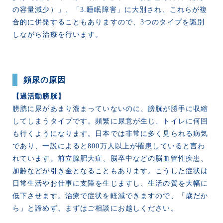
の容量減少）」、「3.睡眠障害」に大別され、これらが複
合的に併発することもありますので、3つのタイプを識別
しながら治療を行います。
頻尿の原因
【過活動膀胱】
膀胱に尿があまり溜まっていないのに、膀胱が勝手に収縮
してしまうタイプです。頻繁に尿意が生じ、トイレに何回
も行くようになります。日本では非常に多く見られる病気
であり、一説によると800万人以上が罹患していると言わ
れています。前立腺肥大症、脳卒中などの脳血管性疾患、
加齢などが引き金となることもあります。こうした症状は
日常生活やお仕事に支障を生じますし、生活の質を大幅に
低下させます。治療で症状を軽減できますので、「歳だか
ら」と諦めず、まずはご相談にお越しください。