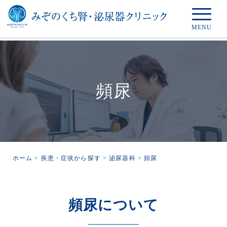
頻尿
ホーム
>
疾患・症状から探す
>
泌尿器科
>
頻尿
頻尿について