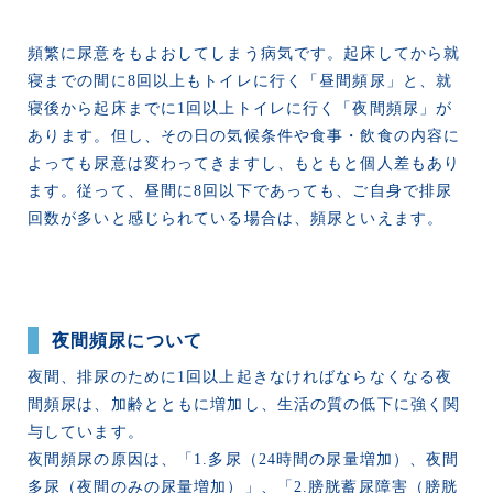
頻繁に尿意をもよおしてしまう病気です。起床してから就
寝までの間に8回以上もトイレに行く「昼間頻尿」と、就
寝後から起床までに1回以上トイレに行く「夜間頻尿」が
あります。但し、その日の気候条件や食事・飲食の内容に
よっても尿意は変わってきますし、もともと個人差もあり
ます。従って、昼間に8回以下であっても、ご自身で排尿
回数が多いと感じられている場合は、頻尿といえます。
夜間頻尿について
夜間、排尿のために1回以上起きなければならなくなる夜
間頻尿は、加齢とともに増加し、生活の質の低下に強く関
与しています。
夜間頻尿の原因は、「1.多尿（24時間の尿量増加）、夜間
多尿（夜間のみの尿量増加）」、「2.膀胱蓄尿障害（膀胱