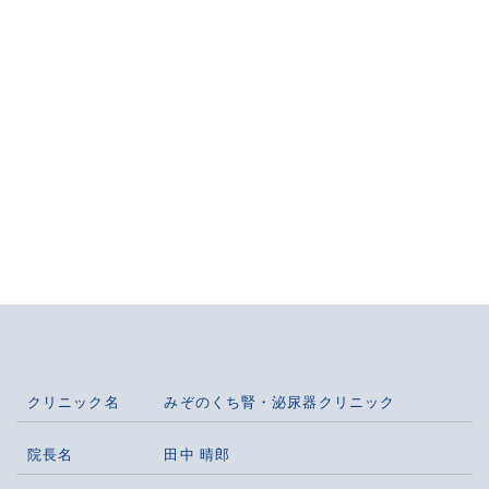
クリニック名
みぞのくち腎・泌尿器クリニック
院長名
田中 晴郎