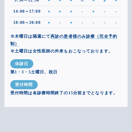
9:30～12:30
●
●
●
※
●
▲
●
14:00～17:00
●
●
●
-
●
-
-
18:00～20:00
●
-
●
-
-
-
-
※木曜日は隔週にて
再診の患者様のみ診療（完全予約
制）
※土曜日は女性医師の外来もおこなっております。
休診日
第1・3・5土曜日、祝日
受付時間
受付時間は各診療時間終了の15分前までとなります。