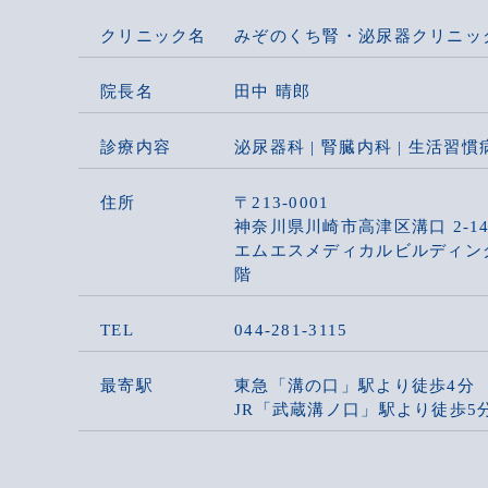
クリニック名
みぞのくち腎・泌尿器クリニッ
院長名
田中 晴郎
診療内容
泌尿器科 | 腎臓内科 | 生活習慣
住所
〒213-0001
神奈川県川崎市高津区溝口 2-14
エムエスメディカルビルディング
階
TEL
044-281-3115
最寄駅
東急「溝の口」駅より徒歩4分
JR「武蔵溝ノ口」駅より徒歩5