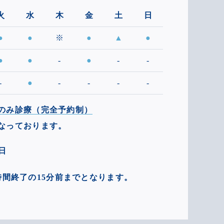
火
水
木
金
土
日
●
●
※
●
▲
●
●
●
-
●
-
-
-
●
-
-
-
-
のみ診療（完全予約制）
なっております。
日
間終了の15分前までとなります。