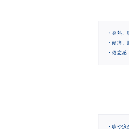
発熱、
頭痛、
倦怠感
咳や痰