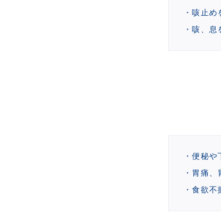
咳止め
咳、息
便秘や
胃痛、
食欲不